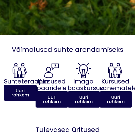
Võimalused suhte arendamiseks
Suhteteraapia
Kursused
Imago
Kursused
paaridele
baaskursus
vanematel
Uuri
rohkem
Uuri
Uuri
Uuri
rohkem
rohkem
rohkem
Tulevased üritused