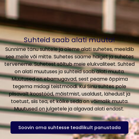
Suhteid saab alati muuta!
Sünnime tänu suhtele ja oleme alati suhetes, meeldib
see meile või mitte. Suhetes saame haiget ja suhetes
terveneme. Suhetest sõltub meie elukvaliteet. Suhted
on alati muutuses ja suhteid saab alati muuta.
Muutused on ebamugavad, sest peame õppima
tegema midagi teistmoodi. Kui Sinu suhtes pole
piisavalt koostööd, mõistmist, usaldust, lähedust ja
toetust, siis tea, et kõike seda on võimalik muuta.
Muutused on julgetele ja algavad alati endast.
Soovin oma suhtesse teadlikult panustada