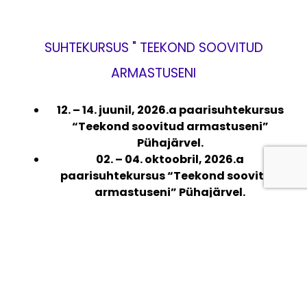
SUHTEKURSUS " TEEKOND SOOVITUD
ARMASTUSENI
12. – 14. juunil, 2026.a paarisuhtekursus
“Teekond soovitud armastuseni”
Pühajärvel.
02. – 04. oktoobril, 2026.a
paarisuhtekursus “Teekond soovitud
armastuseni” Pühajärvel.
27 – 29. novembril,
2026.a.
paarisuhtekursus “Teekond soovitud
armastuseni” Pärnus, Ammende Villas
See on parim suhtekursus Eestis ja meie kursustel
on kokku osalenud üle 1000 inimese. Tullakse